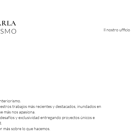
ARLA
ISMO
Il nostro ufficio
nteriorismo.
estros trabajos más recientes y destacados, inundados en
ue más nos apasiona.
safíos y exclusividad entregando proyectos únicos e
d.
er más sobre lo que hacemos.