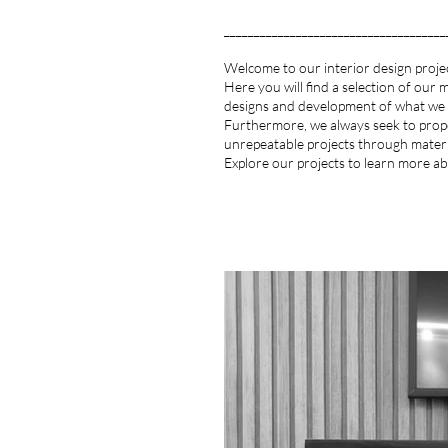
_____________________________________
Welcome to our interior design projec
Here you will find a selection of our
designs and development of what we 
Furthermore, we always seek to propo
unrepeatable projects through materia
Explore our projects to learn more a