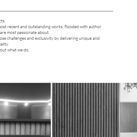
______________________________________________________________
ts.
 most recent and outstanding works, flooded with author
are most passionate about.
se challenges and exclusivity by delivering unique and
lity.
bout what we do.