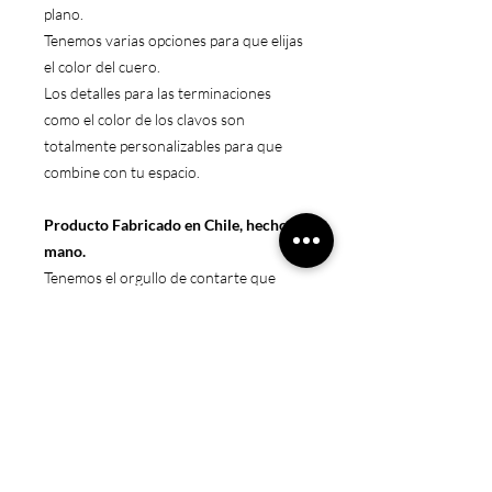
plano.
Tenemos varias opciones para que elijas
el color del cuero.
Los detalles para las terminaciones
como el color de los clavos son
totalmente personalizables para que
combine con tu espacio.
Producto Fabricado en Chile, hecho a
mano.
Tenemos el orgullo de contarte que
fabricamos nuestra colección de sillas
en talleres chilenos con mucho amor,
respeto y esfuerzo.
Ayudamos dando trabajo a personas de
bajo recurso con nuestros estandares
más altos.