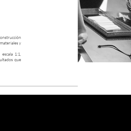
 construcción
 materiales y
 escala 1:1,
sultados que