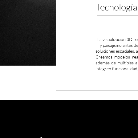
Tecnología
La visualización 3D pe
y paisajismo antes de
soluciones espaciales, 
Creamos modelos reali
además de múltiples a
integren funcionalidad, 