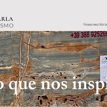
ARLA
ISMO
Nosso escritóri
 que nos insp
Lo que nos mueve, apaciona, transforma, conecta ...