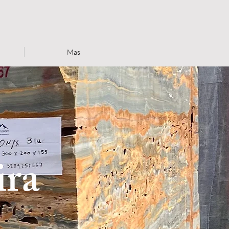
o
Mas
ira