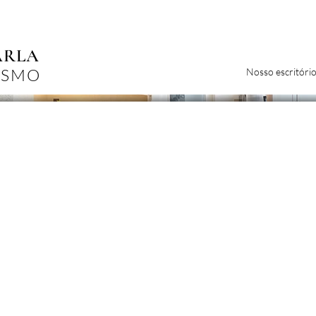
ARLA
ISMO
Nosso escritóri