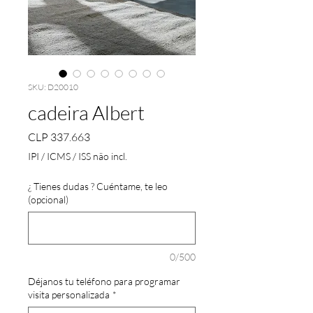
SKU: D20010
cadeira Albert
Preço
CLP 337.663
IPI / ICMS / ISS não incl.
¿ Tienes dudas ? Cuéntame, te leo
(opcional)
0/500
Déjanos tu teléfono para programar
visita personalizada
*