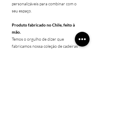
personalizáveis para combinar com o
seu espaço.
Produto fabricado no Chile, feito à
mão.
Temos o orgulho de dizer que
fabricamos nossa coleção de cadeiras
em oficinas chilenas com muito amor,
respeito e esforço.
Ajudamos dando trabalho para low-
income pessoas com nossos mais altos
padrões.
produto sob encomenda
Nossas cadeiras são feitas sob
Medidas
encomenda, pois são totalmente
personalizáveis.
50x50x106
Preocupamo-nos que combine com o