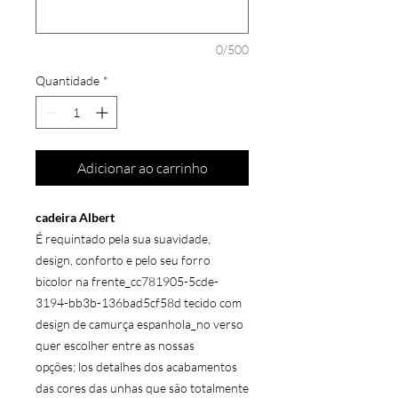
0/500
Quantidade
*
Adicionar ao carrinho
cadeira Albert
É requintado pela sua suavidade,
design, conforto e pelo seu forro
bicolor na frente_cc781905-5cde-
3194-bb3b-136bad5cf58d tecido com
design de camurça espanhola_no verso
quer escolher entre as nossas
opções; los detalhes dos acabamentos
das cores das unhas que são totalmente