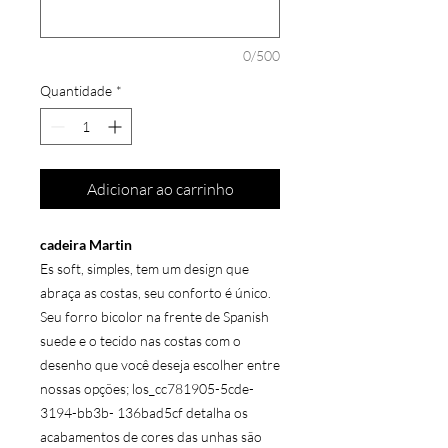
0/500
Quantidade
*
Adicionar ao carrinho
cadeira Martin
Es soft, simples, tem um design que
abraça as costas, seu conforto é único.
Seu forro bicolor na frente de Spanish
suede e o tecido nas costas com o
desenho que você deseja escolher entre
nossas opções; los_cc781905-5cde-
3194-bb3b- 136bad5cf detalha os
acabamentos de cores das unhas são