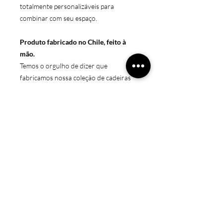
totalmente personalizáveis para
combinar com seu espaço.
Produto fabricado no Chile, feito à
mão.
Temos o orgulho de dizer que
fabricamos nossa coleção de cadeiras
em oficinas chilenas com muito amor,
respeito e esforço.
Ajudamos dando trabalho para low-
income pessoas com nossos mais altos
padrões.
produto sob encomenda
Nossas cadeiras são feitas sob
Medidas
encomenda, pois são totalmente
personalizáveis.
50x50x106
Preocupamo-nos que combine com o