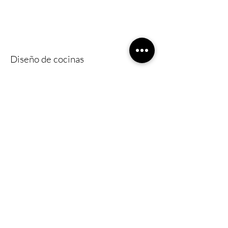
Diseño de cocinas
Cocinas pensadas para el día a día y la
experiencia estética: funcionales,
modernas y con materiales nobles que
resaltan lujo y confort.
Diseño de mobiliario