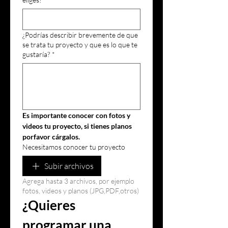
¿Podrías describir brevemente de que
se trata tu proyecto y que es lo que te
gustaría?
*
Es importante conocer con fotos y 
videos tu proyecto, si tienes planos 
porfavor cárgalos.
Necesitamos conocer tu proyecto
Subir archivos
Agrega hasta 3 archivos, por ejemplo
fotos, videos y planos (JPG,PDF,otros)
¿Quieres 
programar una 