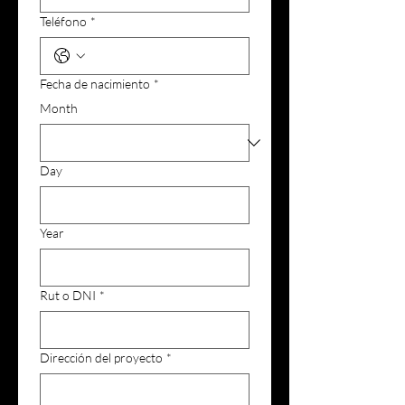
Teléfono
*
Fecha de nacimiento
*
Month
Day
Year
Rut o DNI
*
Dirección del proyecto
*